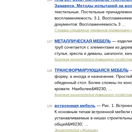
106
Занавеси. Методы испытаний на во
текстильные. Постельные принадлежно
воспламеняемость: 3.1. Воспламеняем
документов: Воспламеняемость 3 …
Словарь-справочник терминов нормативно-
МЕТАЛЛИЧЕСКАЯ МЕБЕЛЬ
— изделия,
107
труб сочетается с элементами из дере
стулья, кресла и диваны, шезлонги, к
Краткая энциклопедия домашнего хозяйств
ТРАНСФОРМИРУЮЩАЯСЯ МЕБЕЛЬ
—
108
форму, а иногда и назначение. Прост
обеденный стол. Более сложны по конс
кровати. Наиболее&#8230; …
Краткая энциклопедия домашнего хозяйств
встроенная мебель
— Рис. 1. Встроен
109
К основным типам встроенной мебели 
устанавливаемые в нишах строительных
общей&#8230; …
Энциклопедия «Жилище»