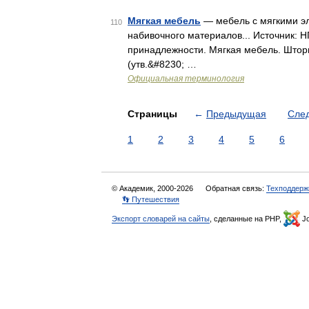
Мягкая мебель
— мебель с мягкими эл
110
набивочного материалов... Источник: 
принадлежности. Мягкая мебель. Штор
(утв.&#8230; …
Официальная терминология
Страницы
←
Предыдущая
Сле
1
2
3
4
5
6
© Академик, 2000-2026
Обратная связь:
Техподдерж
👣 Путешествия
Экспорт словарей на сайты
, сделанные на PHP,
Jo