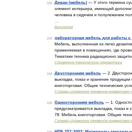
Диван (мебель)
— У этого термина сущ
102
элемент интерьера, имеющий дополни
человека в сидячем и полулежачем пол
…
Википедия
лабораторная мебель для работы 
103
Мебель, выполненная из легко дезакти
применяемая в помещениях, где прово
Тематики техника радиационно защит
Справочник технического переводчика
Двусторонняя мебель
— 2. Двусторон
104
выкладка, показ и хранение продукции 
книготорговая. Общие технические ус
Словарь-справочник терминов нормативно-
Односторонняя мебель
— 1. Односто
105
предусматривается выкладка, показ и 
78: Мебель книготорговая. Общие техн
Словарь-справочник терминов нормативно-
НПБ 257-2002: Материалы текстиль