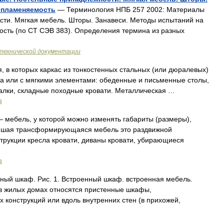
спламеняемость
— Терминология НПБ 257 2002: Материалы
сти. Мягкая мебель. Шторы. Занавеси. Методы испытаний на
ость (по СТ СЭВ 383). Определения термина из разных
технической документации
 в которых каркас из тонкостенных стальных (или дюралевых)
ва или с мягкими элементами: обеденные и письменные столы,
ачалки, складные походные кровати. Металлическая …
а
 мебель, у которой можно изменять габариты (размеры),
ейшая трансформирующаяся мебель это раздвижной
трукции кресла кровати, диваны кровати, убирающиеся
а
ный шкаф. Рис. 1. Встроенный шкаф. встроенная мебель.
в жилых домах относятся пристенные шкафы,
 конструкций или вдоль внутренних стен (в прихожей,