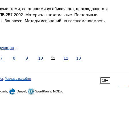
ементами, состоящими из обивочного, прокладочного и
НПБ 257 2002. Материалы текстильные. Постельные
ы. Занавеси. Методы испытаний на воспламеняемость
дующая
→
7
8
9
10
11
12
13
ка
,
Реклама на сайте
18+
omla,
Drupal,
WordPress, MODx.