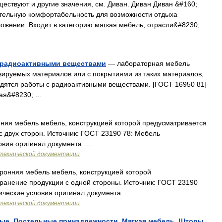
ествуют и другие значения, см. Диван. Диван Диван &#160;
тельную комфортабельность для возможности отдыха
ожении. Входит в категорию мягкая мебель, отрасли&#8230;
с радиоактивными веществами
— лабораторная мебель
вируемых материалов или с покрытиями из таких материалов,
дятся работы с радиоактивными веществами. [ГОСТ 16950 81]
ная&#8230; …
няя мебель мебель, конструкцией которой предусматривается
с двух сторон. Источник: ГОСТ 23190 78: Мебель
ловия оригинал документа …
технической документации
ронняя мебель мебель, конструкцией которой
хранение продукции с одной стороны. Источник: ГОСТ 23190
ические условия оригинал документа …
технической документации
ные. Постельные принадлежности. Мягкая мебель. Шторы.